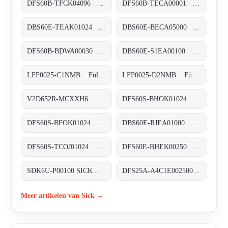
DFS60B-TFCK04096 Inkremental-Encoder, DFS60B-TFCK04096
DFS60B-TECA00001 Inkremental-Encoder, DFS60B-TECA00001
DBS60E-TEAK01024 Inkremental-Encoder, DBS60E-TEAK01024
DBS60E-BECA05000 Inkremental-Encoder, DBS60E-BECA05000
DFS60B-BDWA00030 Inkremental-Encoder, DFS60B-BDWA00030
DBS60E-S1EA00100 Inkremental-Encoder, DBS60E-S1EA00100
LFP0025-C1NMB Füllstandsensoren, LFP0025-C1NMB
LFP0025-D2NMB Füllstandsensoren, LFP0025-D2NMB
V2D652R-MCXXH6 Kamerabasierte Codeleser, V2D652R-MCXXH6
DFS60S-BHOK01024 Sicherheits-Encoder, DFS60S-BHOK01024
DFS60S-BFOK01024 Sicherheits-Encoder, DFS60S-BFOK01024
DBS60E-RJEA01000 Inkremental-Encoder, DBS60E-RJEA01000
DFS60S-TCOJ01024 Sicherheits-Encoder, DFS60S-TCOJ01024
DFS60E-BHEK00250 Inkremental-Encoder, DFS60E-BHEK00250
SDK6U-P00100 SICK AppSpace Speichermedien, SDK6U-P00100 SICK AppSpace
DFS25A-A4C1E002500 Inkremental-Encoder, DFS25A-A4C1E002500
Meer artikelen van Sick →