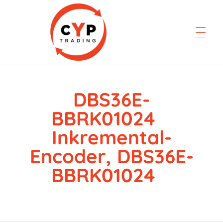
DBS36E-
CYP Trading
Professionelle Ersatzteilbeschaffung
BBRK01024
Inkremental-
Encoder, DBS36E-
BBRK01024