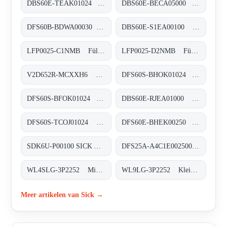
DBS60E-TEAK01024 Inkremental-Encoder, DBS60E-TEAK01024
DBS60E-BECA05000 Inkremental-Encoder, DBS60E-BECA05000
DFS60B-BDWA00030 Inkremental-Encoder, DFS60B-BDWA00030
DBS60E-S1EA00100 Inkremental-Encoder, DBS60E-S1EA00100
LFP0025-C1NMB Füllstandsensoren, LFP0025-C1NMB
LFP0025-D2NMB Füllstandsensoren, LFP0025-D2NMB
V2D652R-MCXXH6 Kamerabasierte Codeleser, V2D652R-MCXXH6
DFS60S-BHOK01024 Sicherheits-Encoder, DFS60S-BHOK01024
DFS60S-BFOK01024 Sicherheits-Encoder, DFS60S-BFOK01024
DBS60E-RJEA01000 Inkremental-Encoder, DBS60E-RJEA01000
DFS60S-TCOJ01024 Sicherheits-Encoder, DFS60S-TCOJ01024
DFS60E-BHEK00250 Inkremental-Encoder, DFS60E-BHEK00250
SDK6U-P00100 SICK AppSpace Speichermedien, SDK6U-P00100 SICK AppSpace
DFS25A-A4C1E002500 Inkremental-Encoder, DFS25A-A4C1E002500
WL4SLG-3P2252 Miniatur-Lichtschranken, WL4SLG-3P2252
WL9LG-3P2252 Klein-Lichtschranken, WL9LG-3P2252
Meer artikelen van Sick →