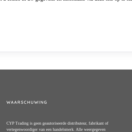
WAARSCHUWING
CYP Trading is geen geautoriseerde distributeur, fabrikant of
vertegenwoordiger van een handelsmerk. Alle weergegeven