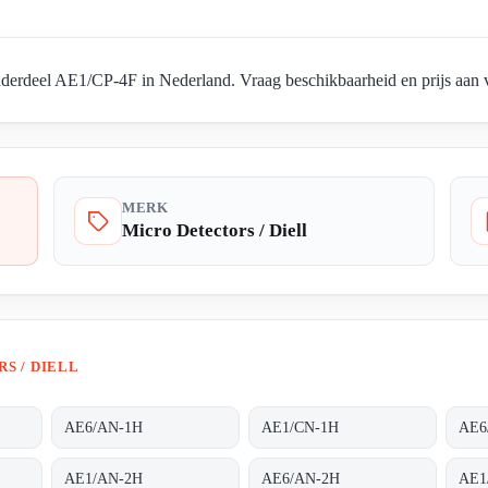
nderdeel AE1/CP-4F in Nederland. Vraag beschikbaarheid en prijs aan v
MERK
Micro Detectors / Diell
S / DIELL
AE6/AN-1H
AE1/CN-1H
AE6
AE1/AN-2H
AE6/AN-2H
AE1