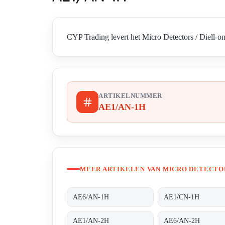
CYP Trading levert het Micro Detectors / Diell-o
ARTIKELNUMMER
AE1/AN-1H
MEER ARTIKELEN VAN MICRO DETECTOR
AE6/AN-1H
AE1/CN-1H
AE1/AN-2H
AE6/AN-2H