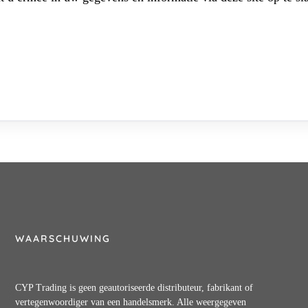
WAARSCHUWING
CYP Trading is geen geautoriseerde distributeur, fabrikant of
vertegenwoordiger van een handelsmerk. Alle weergegeven