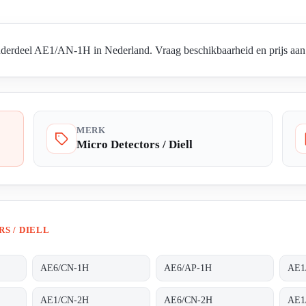
nderdeel AE1/AN-1H in Nederland. Vraag beschikbaarheid en prijs aan 
MERK
Micro Detectors / Diell
S / DIELL
AE6/CN-1H
AE6/AP-1H
AE1
AE1/CN-2H
AE6/CN-2H
AE1