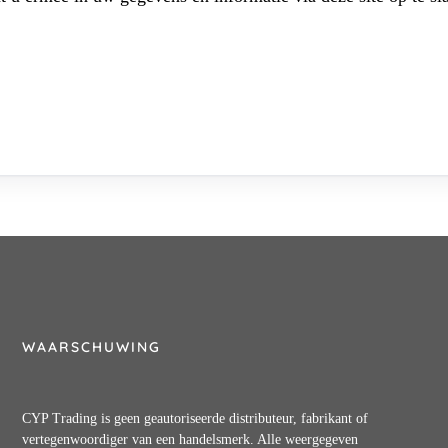
WAARSCHUWING
CYP Trading is geen geautoriseerde distributeur, fabrikant of
vertegenwoordiger van een handelsmerk. Alle weergegeven