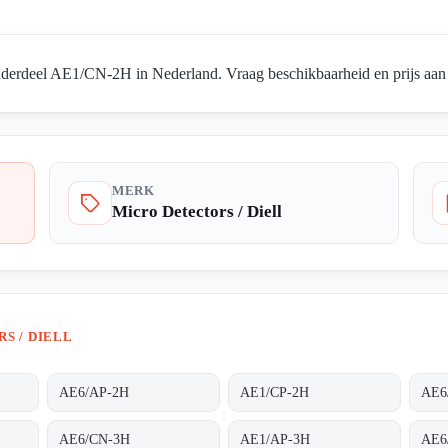
nderdeel AE1/CN-2H in Nederland. Vraag beschikbaarheid en prijs aan v
MERK
Micro Detectors / Diell
S / DIELL
AE6/AP-2H
AE1/CP-2H
AE6
AE6/CN-3H
AE1/AP-3H
AE6