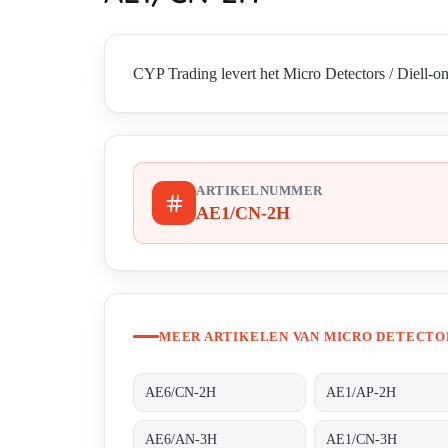
CYP Trading levert het Micro Detectors / Diell-o
ARTIKELNUMMER
AE1/CN-2H
MEER ARTIKELEN VAN MICRO DETECTOR
AE6/CN-2H
AE1/AP-2H
AE6/AN-3H
AE1/CN-3H