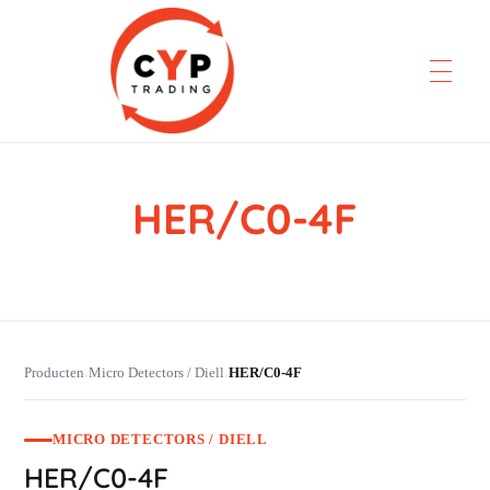
HER/C0-4F
CYP Trading
Professionelle Ersatzteilbeschaffung
Producten
Micro Detectors / Diell
HER/C0-4F
›
›
MICRO DETECTORS / DIELL
HER/C0-4F