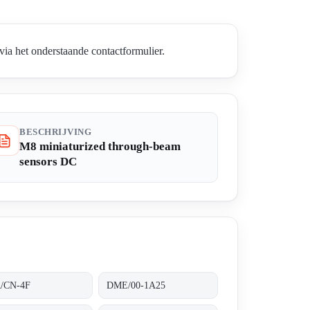
ia het onderstaande contactformulier.
BESCHRIJVING
M8 miniaturized through-beam
sensors DC
/CN-4F
DME/00-1A25