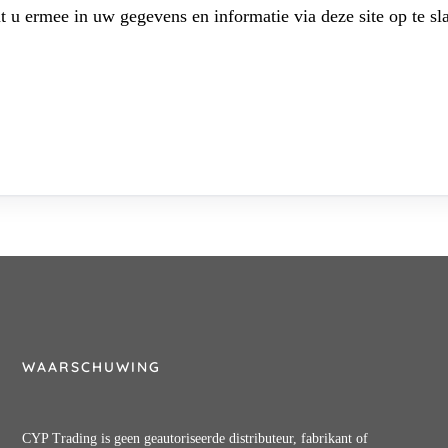
t u ermee in uw gegevens en informatie via deze site op te sl
WAARSCHUWING
CYP Trading is geen geautoriseerde distributeur, fabrikant of