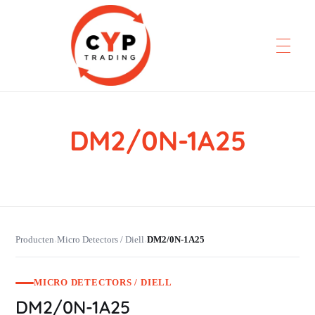
DM2/0N-1A25
CYP Trading
Professionelle Ersatzteilbeschaffung
Producten
Micro Detectors / Diell
DM2/0N-1A25
›
›
MICRO DETECTORS / DIELL
DM2/0N-1A25