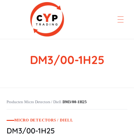
DM3/00-1H25
CYP Trading
Professionelle Ersatzteilbeschaffung
Producten
Micro Detectors / Diell
DM3/00-1H25
›
›
MICRO DETECTORS / DIELL
DM3/00-1H25