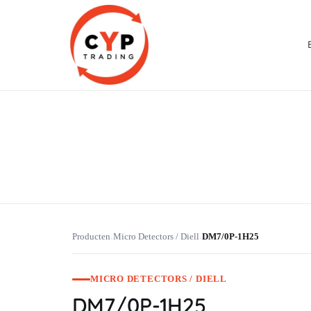
CYP Trading
Professionelle Ersatzteilbeschaffung
Producten
Micro Detectors / Diell
DM7/0P-1H25
›
›
MICRO DETECTORS / DIELL
DM7/0P-1H25