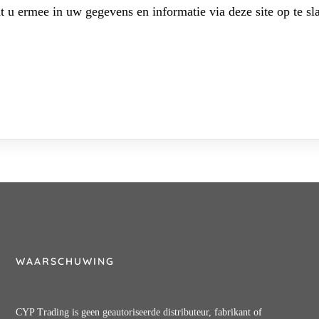
t u ermee in uw gegevens en informatie via deze site op te sl
WAARSCHUWING
CYP Trading is geen geautoriseerde distributeur, fabrikant of