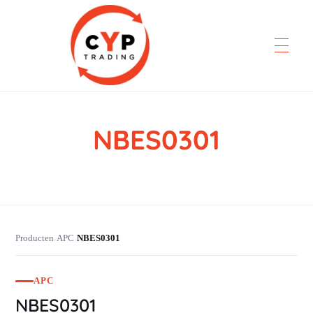
NBES0301
CYP Trading
Professionelle Ersatzteilbeschaffung
Producten
APC
NBES0301
›
›
APC
NBES0301