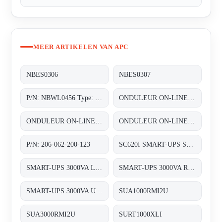
MEER ARTIKELEN VAN APC
NBES0306
NBES0307
P/N: NBWL0456 Type: NetBotz Room Monitor 455
ONDULEUR ON-LINE DOUBLE CONVERSION 3~/3~ 1X60KVA AVEC UNE AUTONOMIE DUNE DEMI HEURE (1/2HEURE)
ONDULEUR ON-LINE DOUBLE CONVERSION 3~/3~ 60KVA (2X30 KVA) REDONDANT N+1 AVEC UNE AUTONOMIE STANDARD
ONDULEUR ON-LINE DOUBLE CONVERSION 3~/3~ 80KVA (2X40 KVA) REDONDANT N+1 AVEC UNE AUTONOMIE STANDARD
P/N: 206-062-200-123
SC620I SMART-UPS SC 620VA 230V
SMART-UPS 3000VA LCD 230V
SMART-UPS 3000VA RM 2U LCD 230V
SMART-UPS 3000VA USB & SERIAL RM 2U 230V
SUA1000RMI2U
SUA3000RMI2U
SURT1000XLI