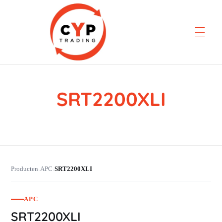
SRT2200XLI
CYP Trading
Professionelle Ersatzteilbeschaffung
Producten
APC
SRT2200XLI
›
›
APC
SRT2200XLI