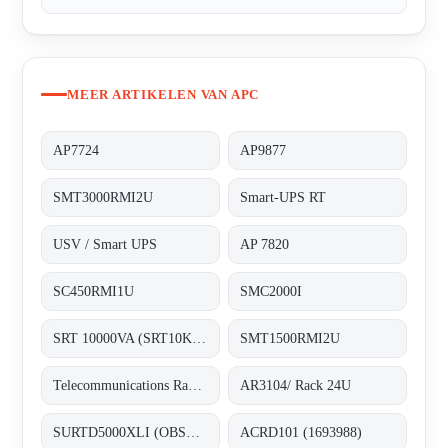
MEER ARTIKELEN VAN APC
AP7724
AP9877
SMT3000RMI2U
Smart-UPS RT
USV / Smart UPS
AP 7820
SC450RMI1U
SMC2000I
SRT 10000VA (SRT10KXLI) 3128481
SMT1500RMI2U
Telecommunications Rack 19U - alternative AR3104/ Rack 24U
AR3104/ Rack 24U
SURTD5000XLI (OBSOLETE) - replaced by APC Smart-UPS SRT 5000VA 230V (3128189)
ACRD101 (1693988)