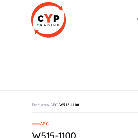
CYP Trading
Professionelle Ersatzteilbeschaffung
Producten
APC
W515-1100
›
›
APC
W515-1100