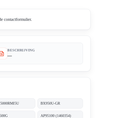
e contactformulier.
BESCHRIJVING
—
5000RMI5U
BX950U-GR
500G
AP95100 (1460354)