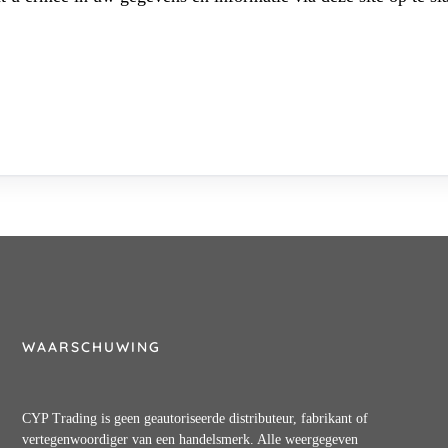
WAARSCHUWING
CYP Trading is geen geautoriseerde distributeur, fabrikant of
vertegenwoordiger van een handelsmerk. Alle weergegeven