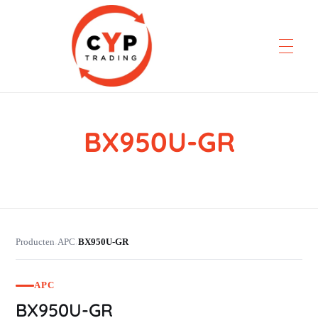
BX950U-GR
CYP Trading
Professionelle Ersatzteilbeschaffung
Producten
APC
BX950U-GR
›
›
APC
BX950U-GR