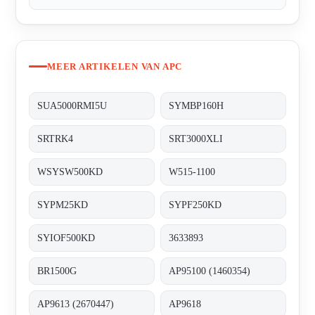
MEER ARTIKELEN VAN APC
SUA5000RMI5U
SYMBP160H
SRTRK4
SRT3000XLI
WSYSW500KD
W515-1100
SYPM25KD
SYPF250KD
SYIOF500KD
3633893
BR1500G
AP95100 (1460354)
AP9613 (2670447)
AP9618