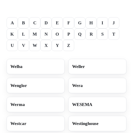
A
B
C
D
E
F
G
H
I
J
K
L
M
N
O
P
Q
R
S
T
U
V
W
X
Y
Z
Welba
Weller
Wenglor
Wera
Werma
WESEMA
Westcar
Westinghouse