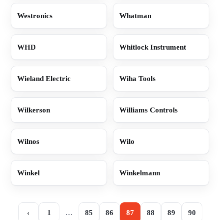
Westronics
Whatman
WHD
Whitlock Instrument
Wieland Electric
Wiha Tools
Wilkerson
Williams Controls
Wilnos
Wilo
Winkel
Winkelmann
‹
1
…
85
86
87
88
89
90