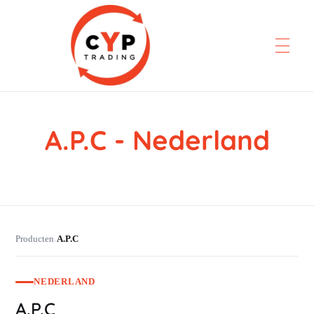
A.P.C - Nederland
CYP Trading
Professionelle Ersatzteilbeschaffung
Producten
A.P.C
›
NEDERLAND
A.P.C